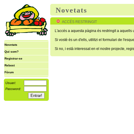
Novetats
ACCÉS RESTRINGIT
L'accés a aquesta pàgina és restringit a aquells us
Si vostè és un d'ells, utilitzi el formulari de l'esqu
Novetats
Si no, i està interessat en el nostre projecte, reg
Qui som?
Registrar-se
Rebost
Fòrum
Usuari:
Password: