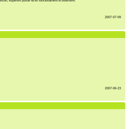
eressin, esperem posar-la en funcionament el setembre.
2007-07-09
2007-06-23