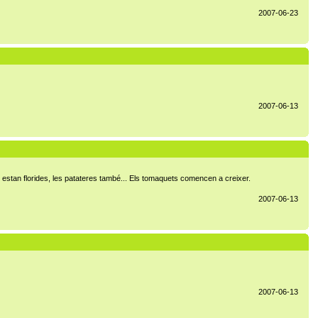
2007-06-23
2007-06-13
estan florides, les patateres també... Els tomaquets comencen a creixer.
2007-06-13
2007-06-13