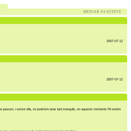
MENJAR SA ESTEVE
2007-07-12
2007-07-12
ue passen, i sense ella, no podríem anar tant tranquils, en aquests moments l'hi estem