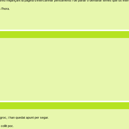
odreu mitjançant la pagina d'intercanviar pensaments i de parlar o demanar temes que us int
 l'hora.
 groc, i han quedat apunt per segar.
collit poc.