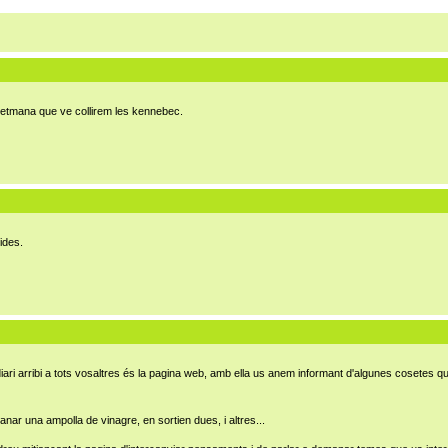
 setmana que ve collirem les kennebec.
ides.
diari arribi a tots vosaltres és la pagina web, amb ella us anem informant d'algunes cosetes q
nar una ampolla de vinagre, en sortien dues, i altres...