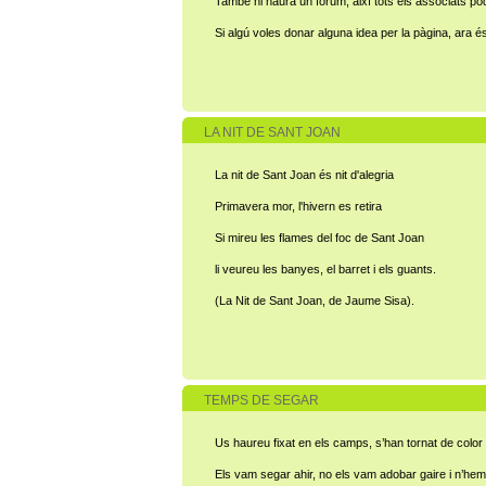
També hi haurà un fòrum, així tots els associats p
Si algú voles donar alguna idea per la pàgina, ara és
LA NIT DE SANT JOAN
La nit de Sant Joan és nit d'alegria
Primavera mor, l'hivern es retira
Si mireu les flames del foc de Sant Joan
li veureu les banyes, el barret i els guants.
(La Nit de Sant Joan, de Jaume Sisa).
TEMPS DE SEGAR
Us haureu fixat en els camps, s’han tornat de color
Els vam segar ahir, no els vam adobar gaire i n’hem 