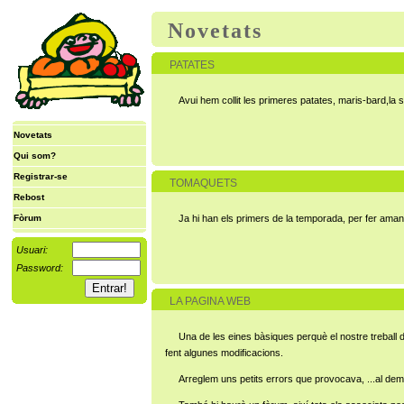
Novetats
PATATES
Avui hem collit les primeres patates, maris-bard,la
Novetats
Qui som?
Registrar-se
TOMAQUETS
Rebost
Fòrum
Ja hi han els primers de la temporada, per fer aman
Usuari:
Password:
LA PAGINA WEB
Una de les eines bàsiques perquè el nostre treball 
fent algunes modificacions.
Arreglem uns petits errors que provocava, ...al dema