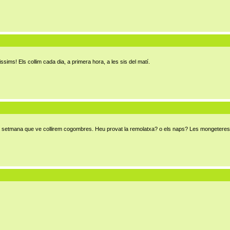
sims! Els collim cada dia, a primera hora, a les sis del matí.
 la setmana que ve collirem cogombres. Heu provat la remolatxa? o els naps? Les mongeteres 