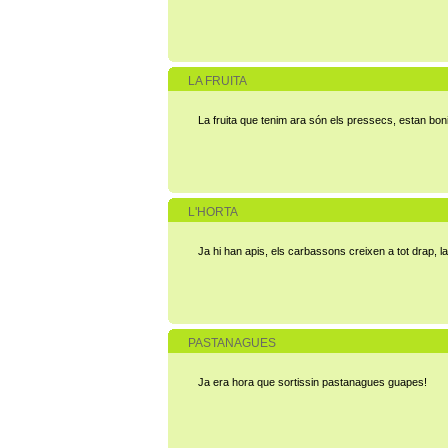
LA FRUITA
La fruita que tenim ara són els pressecs, estan bonis
L'HORTA
Ja hi han apis, els carbassons creixen a tot drap,
PASTANAGUES
Ja era hora que sortissin pastanagues guapes!