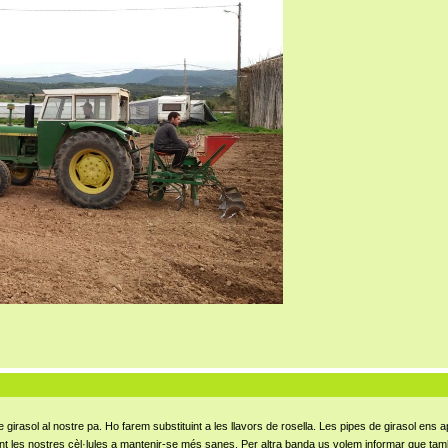
de girasol al nostre pa. Ho farem substituint a les llavors de rosella. Les pipes de girasol ens
dant les nostres cèl·lules a mantenir-se més sanes. Per altra banda us volem informar que ta