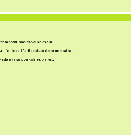
an acabant i toca plantar les d'estiu.
jar, s'espiguen i fan flor deixant de ser comestibles.
estaran a punt per collir els primers.