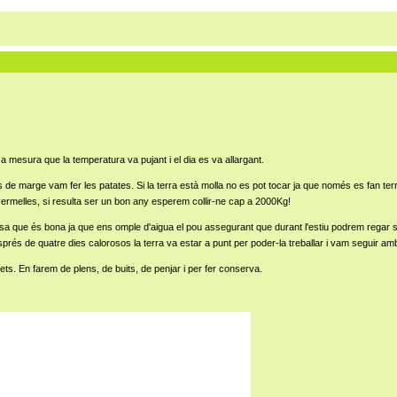
 a mesura que la temperatura va pujant i el dia es va allargant.
es de marge vam fer les patates. Si la terra està molla no es pot tocar ja que només es fan t
ermelles, si resulta ser un bon any esperem collir-ne cap a 2000Kg!
osa que és bona ja que ens omple d'aigua el pou assegurant que durant l'estiu podrem regar 
és de quatre dies calorosos la terra va estar a punt per poder-la treballar i vam seguir a
s. En farem de plens, de buits, de penjar i per fer conserva.