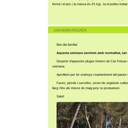
forma i el pes ( la massa és d'1 kg). Ja el podeu trobar
UNA BONA REGADA
Bon dia família!
Aquesta setmana servirem amb normalitat, tan 
Després d'aquestes pluges l'entorn de Can Feixas est
setmana.
Aprofitem per fer endreça i manteniment del pastor 
Faves, pèsols i carxofes, seran els següents culti
llarg i fins als mesos de maig-juny no produeixen.
Salut!