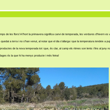
ps de les flors! A l'hort la primavera significa canvi de temporada, les verdures d'hivern es v
 quedat a terra i no s'han venut, al notar que el dia s'allarga i que la temperatura tendeix a pu
uctes de la nova temporada tot i que, és clar, al camp els ritmes son lents i fins al juny no 
 Bages és la que hi ha menys producte i més feina!