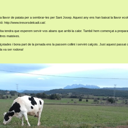
lavor de patata per a sembrar-les per Sant Josep. Aquest any ens han baixat la llavor ecològ
ó: http://www.tresorsdelcadi.cat/.
ba tendra que esperem servir-vos abans que arribi la calor. També hem començat a preparar
ltres mateixes.
otades i bona part de la jornada ens la passem collint i servint calçots. Just aquest passat d
ada va ser rodona!