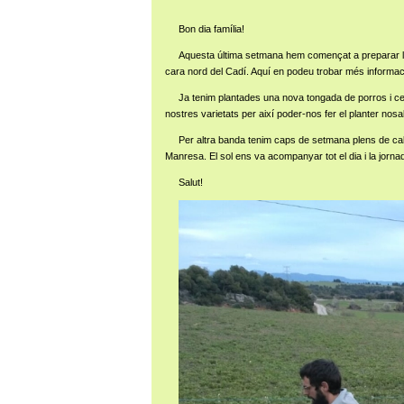
Bon dia família!
Aquesta última setmana hem començat a preparar la l
cara nord del Cadí. Aquí en podeu trobar més informaci
Ja tenim plantades una nova tongada de porros i ce
nostres varietats per així poder-nos fer el planter nosa
Per altra banda tenim caps de setmana plens de calç
Manresa. El sol ens va acompanyar tot el dia i la jorn
Salut!