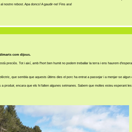
 al nostre rebost. Apa doncs! A gaudir-ne! Fins ara!
dimarts com dijous.
à preciós. Tot i així, amb l'hort ben humit no podem treballar la terra i ens haurem d'espera
elèctric, que sembla que aquests últims dies el porc ha entrat a passejar i a menjar-se algun
us a produir, encara que els hi falten algunes setmanes. Sabem que moltes esteu esperant les