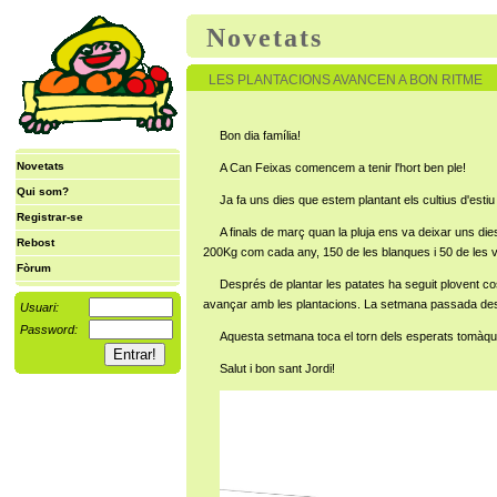
Novetats
LES PLANTACIONS AVANCEN A BON RITME
Bon dia família!
Novetats
A Can Feixas comencem a tenir l'hort ben ple!
Qui som?
Ja fa uns dies que estem plantant els cultius d'estiu
Registrar-se
A finals de març quan la pluja ens va deixar uns di
Rebost
200Kg com cada any, 150 de les blanques i 50 de les v
Fòrum
Després de plantar les patates ha seguit plovent c
avançar amb les plantacions. La setmana passada despr
Usuari:
Password:
Aquesta setmana toca el torn dels esperats tomàquet
Salut i bon sant Jordi!