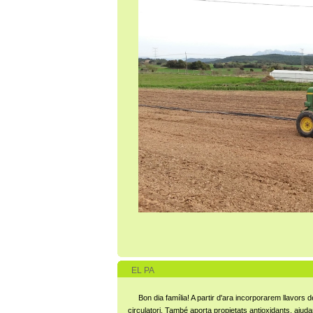
EL PA
Bon dia família! A partir d'ara incorporarem llavors 
circulatori. També aporta propietats antioxidants, aju