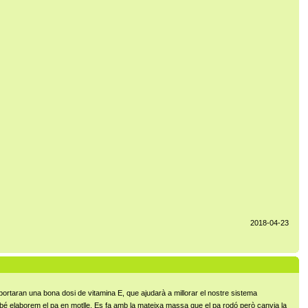
2018-04-23
 aportaran una bona dosi de vitamina E, que ajudarà a millorar el nostre sistema
mbé elaborem el pa en motlle. Es fa amb la mateixa massa que el pa rodó però canvia la