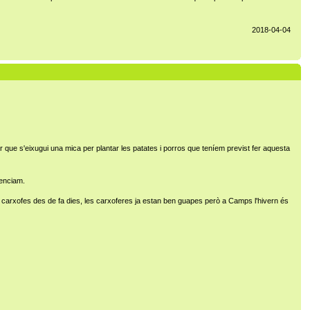
2018-04-04
r que s'eixugui una mica per plantar les patates i porros que teníem previst fer aquesta
 enciam.
 carxofes des de fa dies, les carxoferes ja estan ben guapes però a Camps l'hivern és