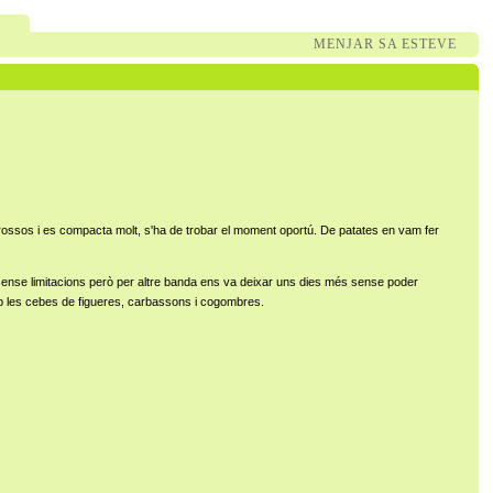
MENJAR SA ESTEVE
errossos i es compacta molt, s'ha de trobar el moment oportú. De patates en vam fer
sense limitacions però per altre banda ens va deixar uns dies més sense poder
mb les cebes de figueres, carbassons i cogombres.