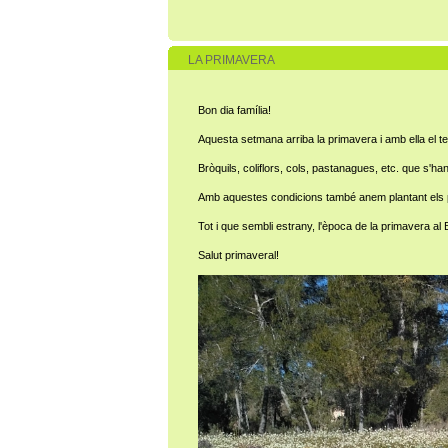
LA PRIMAVERA
Bon dia família!
Aquesta setmana arriba la primavera i amb ella el tem
Bròquils, coliflors, cols, pastanagues, etc. que s'han
Amb aquestes condicions també anem plantant els prod
Tot i que sembli estrany, l'època de la primavera al
Salut primaveral!