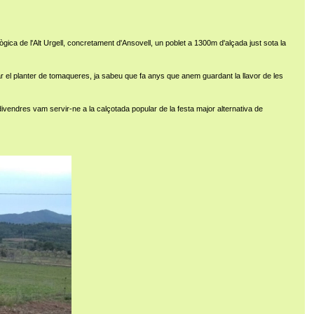
ica de l'Alt Urgell, concretament d'Ansovell, un poblet a 1300m d'alçada just sota la
 el planter de tomaqueres, ja sabeu que fa anys que anem guardant la llavor de les
ivendres vam servir-ne a la calçotada popular de la festa major alternativa de