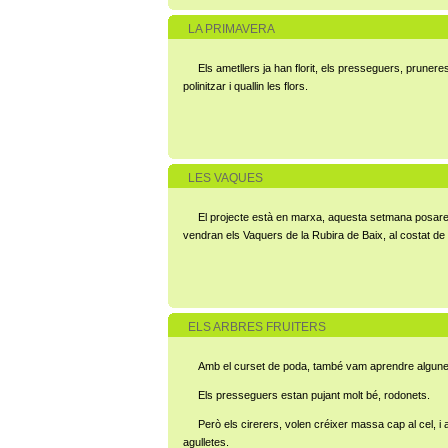
LA PRIMAVERA
Els ametllers ja han florit, els presseguers, prunere
polinitzar i quallin les flors.
LES VAQUES
El projecte està en marxa, aquesta setmana posarem 
vendran els Vaquers de la Rubira de Baix, al costat de
ELS ARBRES FRUITERS
Amb el curset de poda, també vam aprendre algune
Els presseguers estan pujant molt bé, rodonets.
Però els cirerers, volen créixer massa cap al cel, i
agulletes.