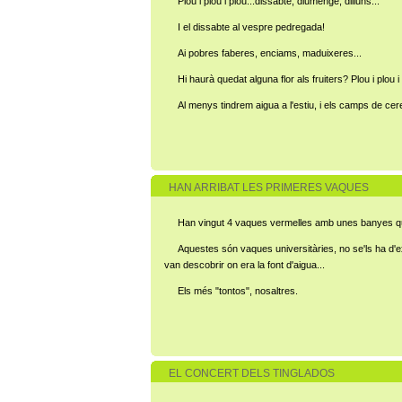
Plou i plou i plou...dissabte, diumenge, dilluns...
I el dissabte al vespre pedregada!
Ai pobres faberes, enciams, maduixeres...
Hi haurà quedat alguna flor als fruiters? Plou i plou i 
Al menys tindrem aigua a l'estiu, i els camps de cer
HAN ARRIBAT LES PRIMERES VAQUES
Han vingut 4 vaques vermelles amb unes banyes q
Aquestes són vaques universitàries, no se'ls ha d'ex
van descobrir on era la font d'aigua...
Els més "tontos", nosaltres.
EL CONCERT DELS TINGLADOS