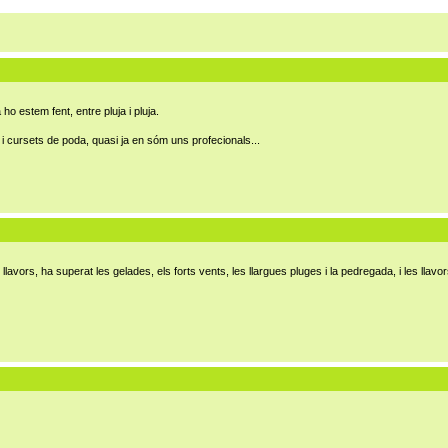
ho estem fent, entre pluja i pluja.
s i cursets de poda, quasi ja en sóm uns profecionals...
llavors, ha superat les gelades, els forts vents, les llargues pluges i la pedregada, i les lla