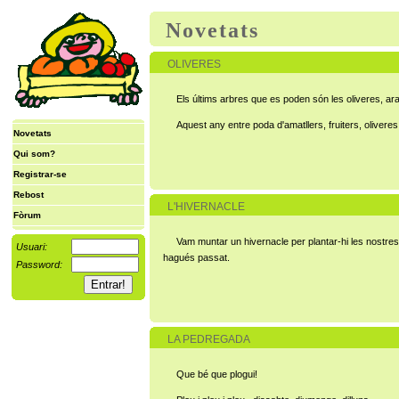
Novetats
OLIVERES
Els últims arbres que es poden són les oliveres, ara 
Aquest any entre poda d'amatllers, fruiters, olivere
Novetats
Qui som?
Registrar-se
Rebost
L'HIVERNACLE
Fòrum
Vam muntar un hivernacle per plantar-hi les nostres 
Usuari:
hagués passat.
Password:
LA PEDREGADA
Que bé que plogui!