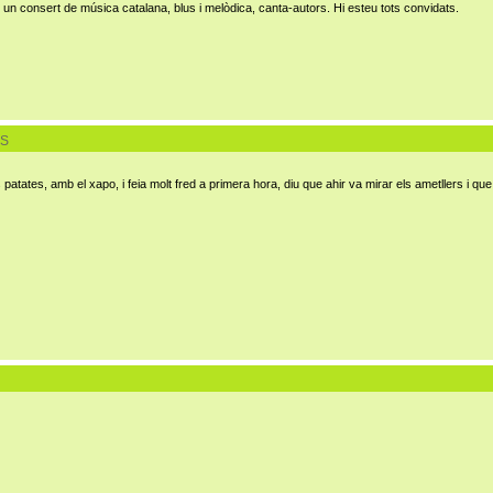
 un consert de música catalana, blus i melòdica, canta-autors. Hi esteu tots convidats.
ES
tates, amb el xapo, i feia molt fred a primera hora, diu que ahir va mirar els ametllers i que l