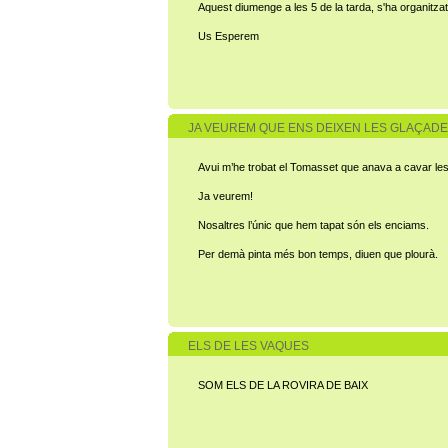
Aquest diumenge a les 5 de la tarda, s'ha organitzat
Us Esperem
JA VEUREM QUE ENS DEIXEN LES GLAÇAD
Avui m’he trobat el Tomasset que anava a cavar les pa
Ja veurem!
Nosaltres l’únic que hem tapat són els enciams.
Per demà pinta més bon temps, diuen que plourà.
ELS DE LES VAQUES
SOM ELS DE LA ROVIRA DE BAIX