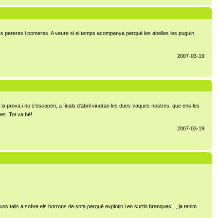
ón les pereres i pomeres. A veure si el temps acompanya perquè les abelles les puguin
2007-03-19
la prova i no s'escapen, a finals d'abril vindran les dues vaques nostres, que ens les
es. Tot va bé!
2007-03-19
s talls a sobre els borrons de sota perquè explotin i en surtin branques..., ja tenim