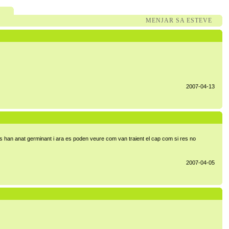
MENJAR SA ESTEVE
2007-04-13
vors han anat germinant i ara es poden veure com van traient el cap com si res no
2007-04-05