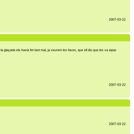
2007-03-22
a glaçada els havia fet tant mal, ja veurem les faves, que ell diu que les va tapar.
2007-03-22
2007-03-22