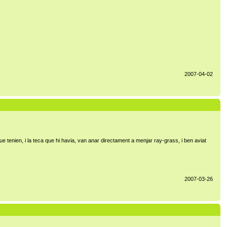
2007-04-02
e tenien, i la teca que hi havia, van anar directament a menjar ray-grass, i ben aviat
2007-03-26