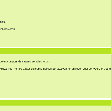
plou...
eal creixeran.
ue en comptes de vaques sembles toros...
plicar res, només baixar del camió que les portava van fer un recorregut per veure el tros qu