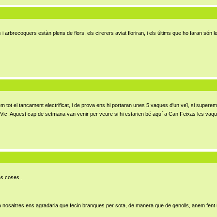
s i arbrecoquers estàn plens de flors, els cirerers aviat floriran, i els últims que ho faran s
tot el tancament electrificat, i de prova ens hi portaran unes 5 vaques d'un veï, si superem 
 Vic. Aquest cap de setmana van venir per veure si hi estarien bé aquí a Can Feixas les vaqu
s coses...
 a nosaltres ens agradaria que fecin branques per sota, de manera que de genolls, anem fent un