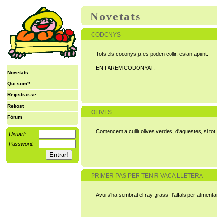
Novetats
CODONYS
Tots els codonys ja es poden collir, estan apunt.
EN FAREM CODONYAT.
Novetats
Qui som?
Registrar-se
Rebost
OLIVES
Fòrum
Comencem a cullir olives verdes, d'aquestes, si tot 
Usuari:
Password:
PRIMER PAS PER TENIR VACA LLETERA
Avui s'ha sembrat el ray-grass i l'alfals per aliment