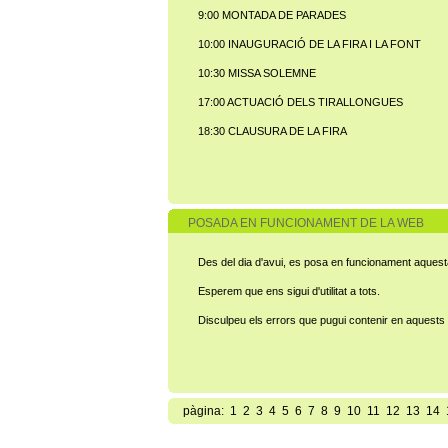
9:00 MONTADA DE PARADES
10:00 INAUGURACIÓ DE LA FIRA I LA FONT
10:30 MISSA SOLEMNE
17:00 ACTUACIÓ DELS TIRALLONGUES
18:30 CLAUSURA DE LA FIRA
POSADA EN FUNCIONAMENT DE LA WEB
Des del dia d'avui, es posa en funcionament aquesta 
Esperem que ens sigui d'utilitat a tots.
Disculpeu els errors que pugui contenir en aquests p
pàgina:
1
2
3
4
5
6
7
8
9
10
11
12
13
14