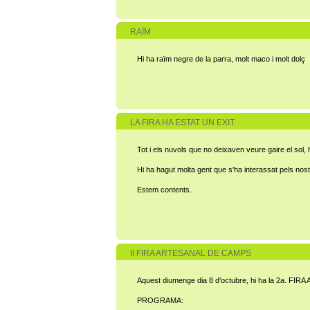
RAÏM
Hi ha raïm negre de la parra, molt maco i molt dolç
LA FIRA HA ESTAT UN EXIT
Tot i els nuvols que no deixaven veure gaire el sol, 
Hi ha hagut molta gent que s'ha interassat pels nostr
Estem contents.
II FIRA ARTESANAL DE CAMPS
Aquest diumenge dia 8 d'octubre, hi ha la 2a. FI
PROGRAMA: